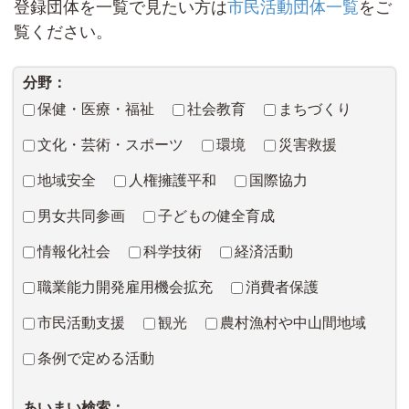
登録団体を一覧で見たい方は
市民活動団体一覧
をご
覧ください。
分野：
保健・医療・福祉
社会教育
まちづくり
文化・芸術・スポーツ
環境
災害救援
地域安全
人権擁護平和
国際協力
男女共同参画
子どもの健全育成
情報化社会
科学技術
経済活動
職業能力開発雇用機会拡充
消費者保護
市民活動支援
観光
農村漁村や中山間地域
条例で定める活動
あいまい検索：