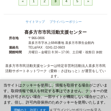
«
1
2
3
4
5
»
サイトマップ
プライバシーポリシー
喜多方市市民活動支援センター
所在地
〒966-0806
喜多方市字水上6846番地
喜多方市厚生会館内
連絡先
TEL&FAX : 0241-22-0603
開館時間
月曜日～金曜日 8:30～17:00
、
土日曜・祝祭日 休館
喜多方市市民活動支援センターは特定非営利活動法人喜多方市民
活動サポートネットワーク（愛称：さぽねっと）が運営をしてい
ます。
当サイトはクッキーを使用し、情報を取得する場合がございま
す。取得情報で個人を特定する事はできません。クッキーの使
用を許可されない場合、一部サイトが機能しない場合がござい
ます。但し、許可内容保持のためクッキーを使用いたします。
2013 © 喜多方市市民活動支援センター. All rights reserved.
» プライバシーポリシーを見る
理解の上、許可します