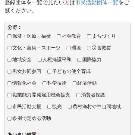
登録団体を一覧で見たい方は
市民活動団体一覧
をご
覧ください。
分野：
保健・医療・福祉
社会教育
まちづくり
文化・芸術・スポーツ
環境
災害救援
地域安全
人権擁護平和
国際協力
男女共同参画
子どもの健全育成
情報化社会
科学技術
経済活動
職業能力開発雇用機会拡充
消費者保護
市民活動支援
観光
農村漁村や中山間地域
条例で定める活動
あいまい検索：