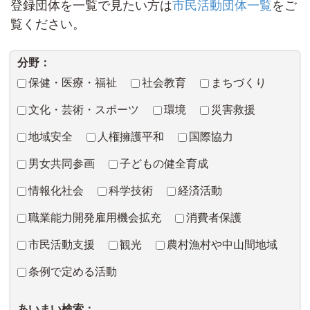
登録団体を一覧で見たい方は
市民活動団体一覧
をご
覧ください。
分野：
保健・医療・福祉
社会教育
まちづくり
文化・芸術・スポーツ
環境
災害救援
地域安全
人権擁護平和
国際協力
男女共同参画
子どもの健全育成
情報化社会
科学技術
経済活動
職業能力開発雇用機会拡充
消費者保護
市民活動支援
観光
農村漁村や中山間地域
条例で定める活動
あいまい検索：